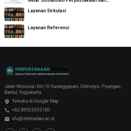
Gelar Sosialisasi Perpustakaan dan
Pendidikan Pemustaka
Layanan Sirkulasi
Layanan Referensi
Jalan Wonosari Km.10 Karanggayam, Sitimulyo, Piyungan,
Bantul, Yogyakarta
Temuka di Google Map
+62 89529335100
nfo@stitmadani.ac.id