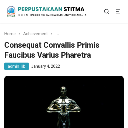
Sekolah Tinggi Ilmu Tarbiyah Madani Yogyakarta
Perpustakaan STITMA
Home
Achievement
Consequat Convallis Primis Faucibu
Consequat Convallis Primis
Faucibus Varius Pharetra
admin_lib
January 4, 2022