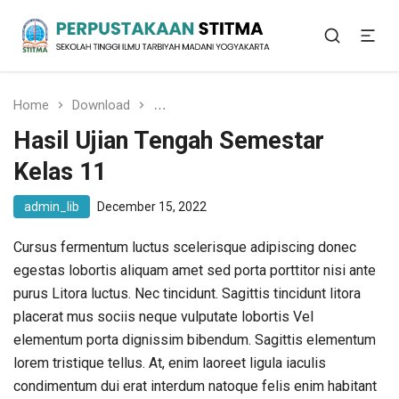
Sekolah Tinggi Ilmu Tarbiyah Madani Yogyakarta
Perpustakaan STITMA
Home
Download
Hasil Ujian Tengah Semestar Kelas 11
Hasil Ujian Tengah Semestar
Kelas 11
admin_lib
December 15, 2022
Cursus fermentum luctus scelerisque adipiscing donec
egestas lobortis aliquam amet sed porta porttitor nisi ante
purus Litora luctus. Nec tincidunt. Sagittis tincidunt litora
placerat mus sociis neque vulputate lobortis Vel
elementum porta dignissim bibendum. Sagittis elementum
lorem tristique tellus. At, enim laoreet ligula iaculis
condimentum dui erat interdum natoque felis enim habitant