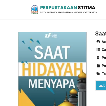
Sekolah Tinggi Ilmu Tarbiyah Madani
Yogyakarta
Perpustakaan STITMA
Saa
Au
Ca
Pu
Pu
Ta
D