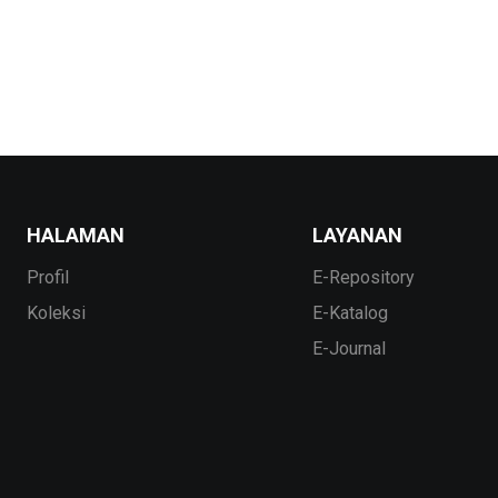
HALAMAN
LAYANAN
Profil
E-Repository
Koleksi
E-Katalog
E-Journal