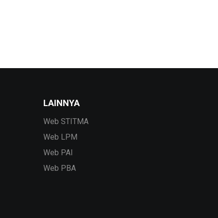
LAINNYA
Web STITMA
Web LPM
Web PAI
Web PBA